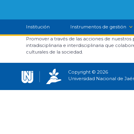
Ir
al
contenido
Institución
Instrumentos de gestión
Promover a través de las acciones de nuestros pr
intradisciplinaria e interdisciplinaria que colab
culturales de la sociedad.
Copyright © 2026
Universidad Nacional de Jaé