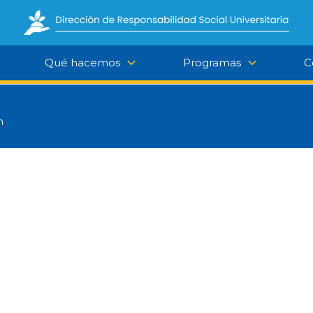
Qué hacemos
Programas
C
n