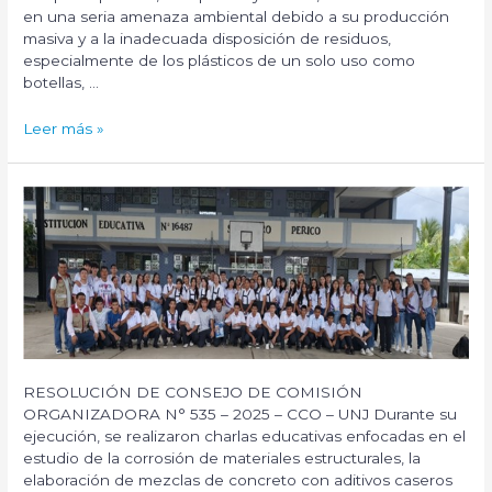
en una seria amenaza ambiental debido a su producción
masiva y a la inadecuada disposición de residuos,
especialmente de los plásticos de un solo uso como
botellas, …
Actividad
Leer más »
de
RSU:
«Promoviendo
el
uso
de
tomatodos
para
reducir
la
generación
de
RESOLUCIÓN DE CONSEJO DE COMISIÓN
botellas
ORGANIZADORA N° 535 – 2025 – CCO – UNJ Durante su
de
ejecución, se realizaron charlas educativas enfocadas en el
plástico»
estudio de la corrosión de materiales estructurales, la
elaboración de mezclas de concreto con aditivos caseros