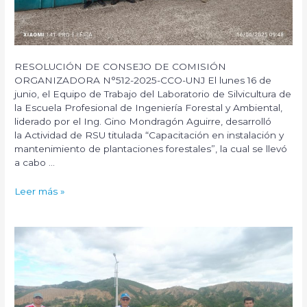
en
suelos
degradados
por
residuos
RESOLUCIÓN DE CONSEJO DE COMISIÓN
sólidos
ORGANIZADORA N°512-2025-CCO-UNJ El lunes 16 de
en
junio, el Equipo de Trabajo del Laboratorio de Silvicultura de
el
la Escuela Profesional de Ingeniería Forestal y Ambiental,
botadero
liderado por el Ing. Gino Mondragón Aguirre, desarrolló
del
la Actividad de RSU titulada “Capacitación en instalación y
Distrito
mantenimiento de plantaciones forestales”, la cual se llevó
de
a cabo …
Bellavista,
Provincia
Actividad
Leer más »
de
RSU
Jaén.
–“Capacitación
en
instalación
y
mantenimiento
de
plantaciones