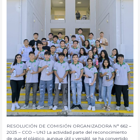
Público
Instituto
recreativo
de
en
Educación
el
Superior Tecnológico
sector
Público
el
“4
Edén
de
–
junio
Jaén
1821”de
–
Jaén.
2025».
RESOLUCIÓN DE COMISIÓN ORGANIZADORA N° 662 –
2025 – CCO – UNJ La actividad parte del reconocimiento
de que el plástico, aunque útil y versátil, se ha convertido