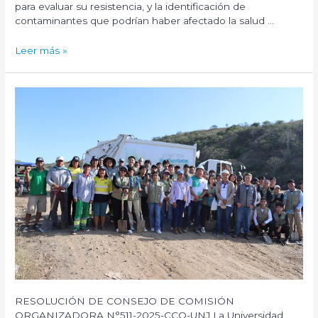
para evaluar su resistencia, y la identificación de
contaminantes que podrían haber afectado la salud …
Proyecto
Leer más »
de
RSU:
«Química
en
acción
para
la
Prevención
y
el
Cuidado:
Mitigación
de
Riesgos
Estructurales
y
Contaminación
RESOLUCIÓN DE CONSEJO DE COMISIÓN
Ambiental
ORGANIZADORA N°511-2025-CCO-UNJ La Universidad