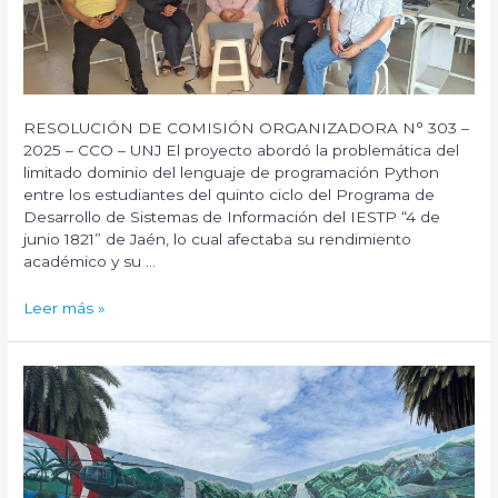
de
naranja
y
la
calidad
de
RESOLUCIÓN DE COMISIÓN ORGANIZADORA N° 303 –
vida
2025 – CCO – UNJ El proyecto abordó la problemática del
de
limitado dominio del lenguaje de programación Python
las
entre los estudiantes del quinto ciclo del Programa de
familias
Desarrollo de Sistemas de Información del IESTP “4 de
del
junio 1821” de Jaén, lo cual afectaba su rendimiento
distrito
académico y su …
de
cumba,
Proyecto
Leer más »
provincia
de
de
RSU:
Utcubamba,
«Manejo
2025”.
del
Lenguaje
de
Programación
Python