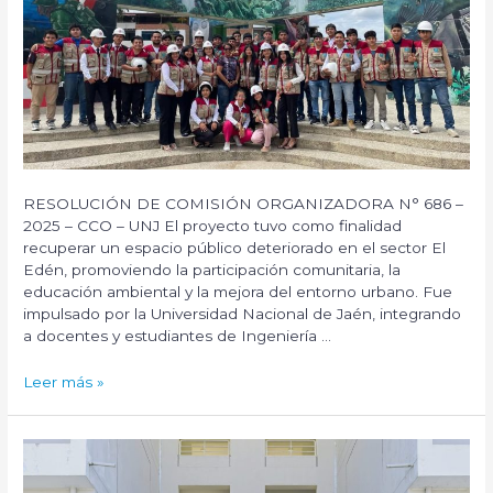
en
los
Procesos
de
Enseñanza
y
Aprendizaje
de
los
RESOLUCIÓN DE COMISIÓN ORGANIZADORA N° 686 –
Estudiantes
2025 – CCO – UNJ El proyecto tuvo como finalidad
del
recuperar un espacio público deteriorado en el sector El
5to
Edén, promoviendo la participación comunitaria, la
Ciclo
educación ambiental y la mejora del entorno urbano. Fue
del
impulsado por la Universidad Nacional de Jaén, integrando
Programa
a docentes y estudiantes de Ingeniería …
de
Estudio
Proyecto
Leer más »
Desarrollo
de
de
RSU:
Sistemas
«Recuperación
de
del
Información
espacio
del