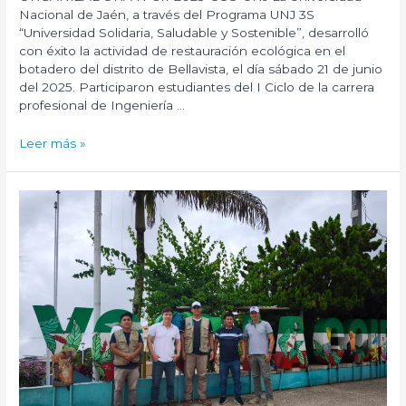
en
Nacional de Jaén, a través del Programa UNJ 3S
Contexto
“Universidad Solidaria, Saludable y Sostenible”, desarrolló
Sísmico
con éxito la actividad de restauración ecológica en el
en
botadero del distrito de Bellavista, el día sábado 21 de junio
la
del 2025. Participaron estudiantes del I Ciclo de la carrera
I.E.
profesional de Ingeniería …
No
16487
Actividad
Leer más »
San
RSU:
Pedro
Restauración
–
ecológica
Perico
mediante
–
la
San
plantación
Ignacio,
de
2025»
especies
forestales
nativas
y
de
interés
comercial