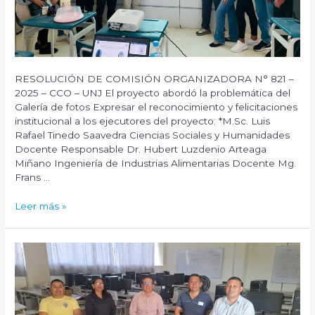
RESOLUCIÓN DE COMISIÓN ORGANIZADORA N° 821 –
2025 – CCO – UNJ El proyecto abordó la problemática del
Galería de fotos Expresar el reconocimiento y felicitaciones
institucional a los ejecutores del proyecto: *M.Sc. Luis
Rafael Tinedo Saavedra Ciencias Sociales y Humanidades
Docente Responsable Dr. Hubert Luzdenio Arteaga
Miñano Ingeniería de Industrias Alimentarias Docente Mg.
Frans …
Proyecto
Leer más »
de
RSU:
«Valor
agregado
de
la
cáscara