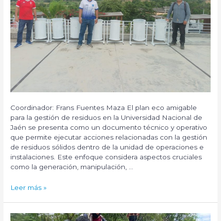
forestales”,
la
cual
se
llevó
a
cabo
en
la
I.E
N.º
Coordinador: Frans Fuentes Maza El plan eco amigable
16473
para la gestión de residuos en la Universidad Nacional de
del
Jaén se presenta como un documento técnico y operativo
caserío
que permite ejecutar acciones relacionadas con la gestión
Tamboa,
de residuos sólidos dentro de la unidad de operaciones e
distrito
instalaciones. Este enfoque considera aspectos cruciales
de
como la generación, manipulación, …
La
Coipa,
Proyecto
Leer más »
provincia
RSU
de
Financiado:
San
“Diseño