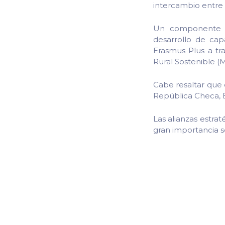
intercambio entre 
Un componente im
desarrollo de ca
Erasmus Plus a tr
Rural Sostenible (
Cabe resaltar que 
República Checa, E
Las alianzas estra
gran importancia so