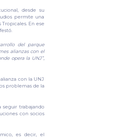
tucional, desde su
tudios permite una
 Tropicales. En ese
festó.
rrollo del parque
mes alianzas con el
onde opera la UNJ”
,
 alianza con la UNJ
 los problemas de la
 seguir trabajando
uciones con socios
ico, es decir, el