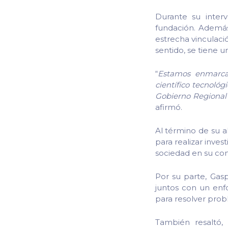
Durante su interv
fundación. Además
estrecha vinculaci
sentido, se tiene u
“
Estamos enmarcad
científico tecnoló
Gobierno Regional
afirmó.
Al término de su a
para realizar inves
sociedad en su con
Por su parte, Gas
juntos con un enf
para resolver prob
También resaltó,