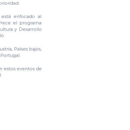
rioridad.
 está enfocado al
frece el programa
ltura y Desarrollo
ó.
tria, Países bajos,
 Portugal.
en estos eventos de
.