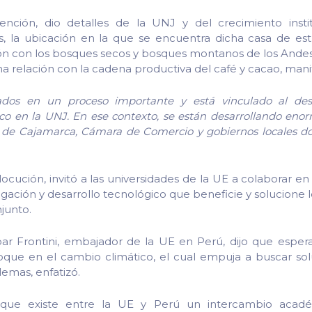
ención, dio detalles de la UNJ y del crecimiento insti
, la ubicación en la que se encuentra dicha casa de es
ón con los bosques secos y bosques montanos de los Andes
na relación con la cadena productiva del café y cacao, mani
os en un proceso importante y está vinculado al desa
gico en la UNJ. En ese contexto, se están desarrollando enor
 de Cajamarca, Cámara de Comercio y gobiernos locales d
locución, invitó a las universidades de la UE a colaborar en
tigación y desarrollo tecnológico que beneficie y solucione
junto.
par Frontini, embajador de la UE en Perú, dijo que espera
oque en el cambio climático, el cual empuja a buscar sol
lemas, enfatizó.
 que existe entre la UE y Perú un intercambio académ