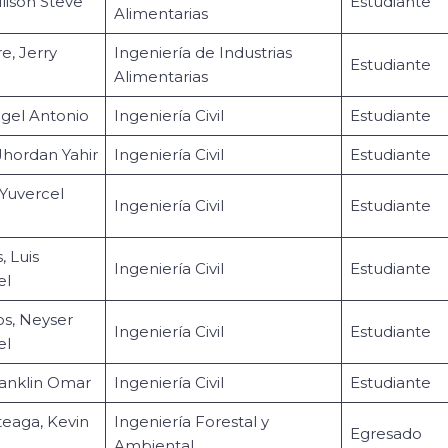
lison Steve
Estudiante
Alimentarias
e, Jerry
Ingeniería de Industrias
Estudiante
Alimentarias
ngel Antonio
Ingeniería Civil
Estudiante
Jhordan Yahir
Ingeniería Civil
Estudiante
Yuvercel
Ingeniería Civil
Estudiante
 Luis
Ingeniería Civil
Estudiante
el
s, Neyser
Ingeniería Civil
Estudiante
el
ranklin Omar
Ingeniería Civil
Estudiante
eaga, Kevin
Ingeniería Forestal y
Egresado
Ambiental