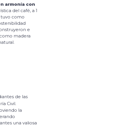
en armonía con
stica del café, a 1
to tuvo como
stenibilidad
construyeron e
es como madera
atural.
iantes de las
a Civil.
oviendo la
nerando
iantes una valiosa