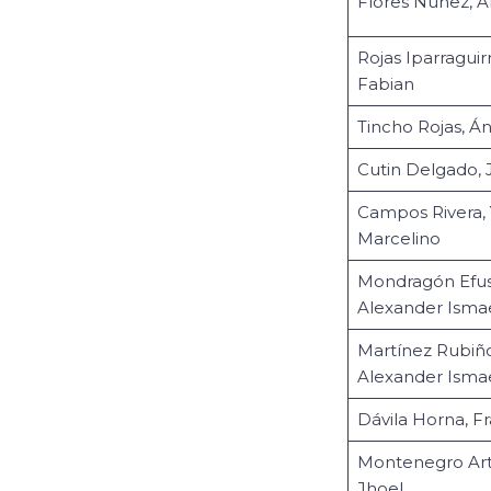
Flores Núñez, Al
Rojas Iparraguirr
Fabian
Tincho Rojas, Á
Cutin Delgado, 
Campos Rivera, 
Marcelino
Mondragón Efus,
Alexander Isma
Martínez Rubiño
Alexander Isma
Dávila Horna, F
Montenegro Art
Jhoel