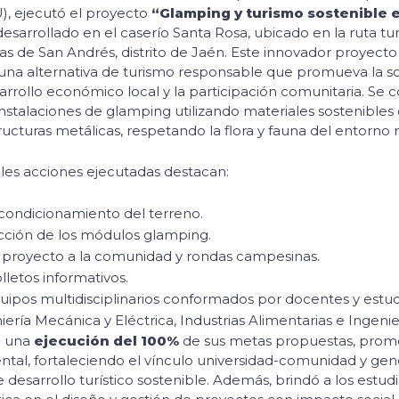
U), ejecutó el proyecto
“Glamping y turismo sostenible 
 desarrollado en el caserío Santa Rosa, ubicado en la ruta turí
tas de San Andrés, distrito de Jaén. Este innovador proyec
 una alternativa de turismo responsable que promueva la so
arrollo económico local y la participación comunitaria. Se 
stalaciones de glamping utilizando materiales sostenibl
ructuras metálicas, respetando la flora y fauna del entorno n
ales acciones ejecutadas destacan:
acondicionamiento del terreno.
cción de los módulos glamping.
 proyecto a la comunidad y rondas campesinas.
lletos informativos.
ipos multidisciplinarios conformados por docentes y estud
ería Mecánica y Eléctrica, Industrias Alimentarias e Ingenierí
ó una
ejecución del 100%
de sus metas propuestas, prom
tal, fortaleciendo el vínculo universidad-comunidad y ge
desarrollo turístico sostenible. Además, brindó a los estud