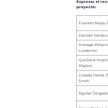
Expresar el rec
proyecto:
Fuentes Maza, 
Damián Sandov
Arteaga Miñano
Luzdemio
Quintana Huanca
Maykol
Lozada Dávila,
Smith
Aguilar Delgado