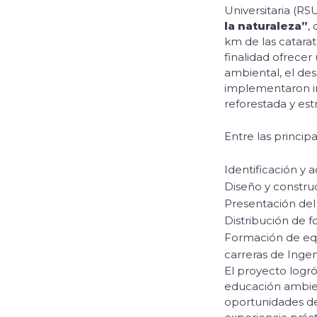
Universitaria (RS
la naturaleza”
,
km de las catara
finalidad ofrecer
ambiental, el des
implementaron in
reforestada y est
Entre las princip
Identificación y 
Diseño y constru
Presentación del
Distribución de fo
Formación de equ
carreras de Ingeni
El proyecto logr
educación ambien
oportunidades de 