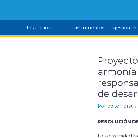
Ir
al
contenido
Institución
Instrumentos de gestión
Proyecto
armonía 
responsab
de desar
Por
editor_drsu
/
RESOLUCIÓN DE
La Universidad N